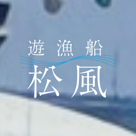
遊漁船松風